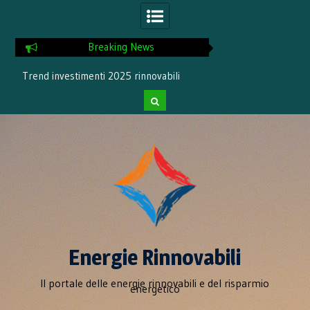
Breaking News
Trend investimenti 2025 rinnovabili
Incremento del 1
rinnovabil
Skip
to
content
Energie Rinnovabili
Il portale delle energie rinnovabili e del risparmio
energetico