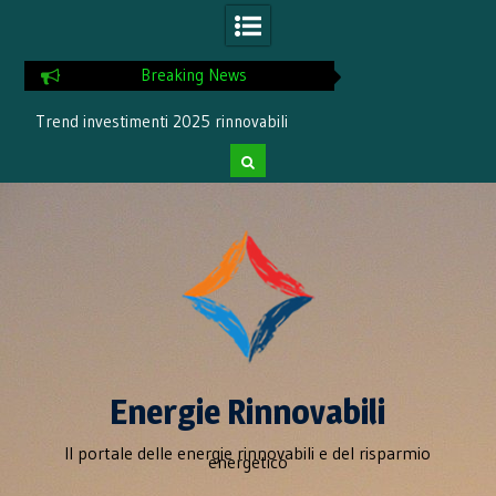
Breaking News
menti 2025 rinnovabili
Incremento del 10% dell’energia
rinnovabile prodotta
Skip
to
content
Energie Rinnovabili
Il portale delle energie rinnovabili e del risparmio
energetico