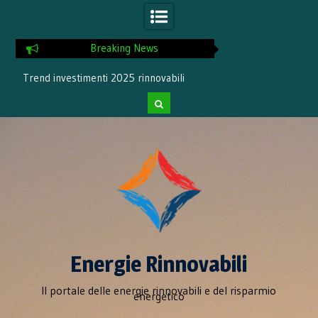
Breaking News
Trend investimenti 2025 rinnovabili
Incremento del 1
rinnovabil
Skip
to
content
Energie Rinnovabili
Il portale delle energie rinnovabili e del risparmio
energetico