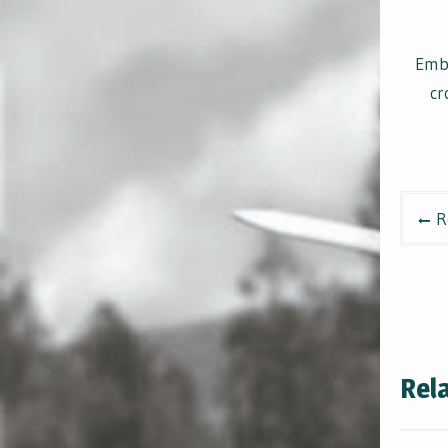
Embe
cr
Pos
R
nav
Rel