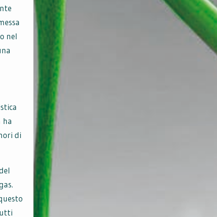
ente
 messa
o nel
una
stica
a ha
mori di
del
gas.
 questo
utti