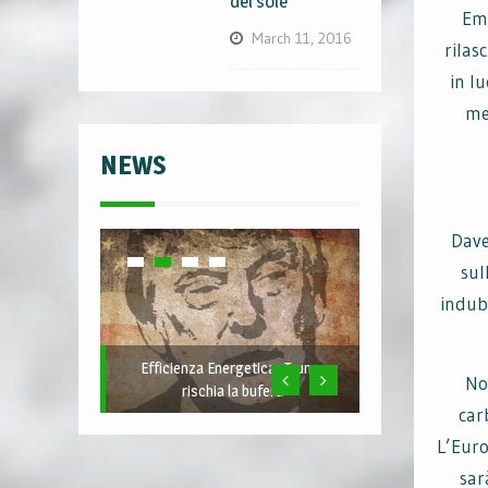
del sole
Emb
March 11, 2016
rilas
in l
me
NEWS
Dave
sul
indubb
Efficienza Energetica- Trump
No
rischia la bufera
car
L’Euro
sar