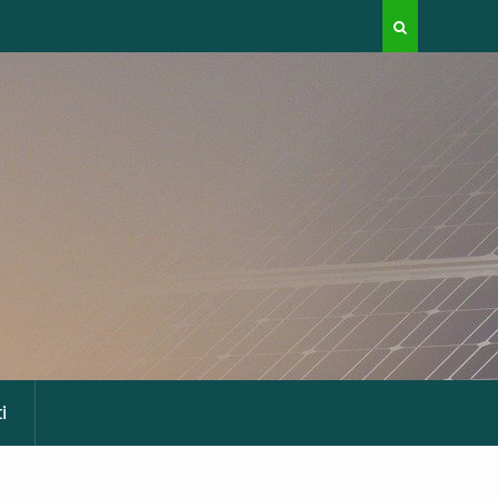
ile prodotta
Una turbina eolica domestica. Cambia il futuro?
i