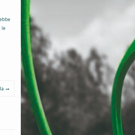
rebbe
 le
la