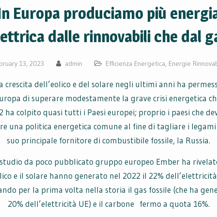
In Europa produciamo più energi
lettrica dalle rinnovabili che dal g
bruary 13, 2023
admin
Efficienza Energetica
,
Energie Rinnovab
a crescita dell’eolico e del solare negli ultimi anni ha permes
Europa di superare modestamente la grave crisi energetica ch
 ha colpito quasi tutti i Paesi europei; proprio i paesi che d
re una politica energetica comune al fine di tagliare i legami 
suo principale fornitore di combustibile fossile, la Russia.
studio da poco pubblicato gruppo europeo Ember ha rivelat
lico e il solare hanno generato nel 2022 il 22% dell’elettricit
ndo per la prima volta nella storia il gas fossile (che ha gene
20% dell’elettricità UE) e il carbone fermo a quota 16%.