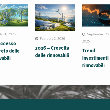
h 31, 2026
September 26,
February 2, 2026
2025
uccesso
2026 – Crescita
Trend
eto delle
delle rinnovabili
investimenti
vabili
rinnovabili