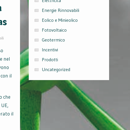
Elettricità
a
Energie Rinnovabili
as
Eolico e Minieolico
Fotovoltaico
ili
Geotermico
Incentivi
so
e nel
Prodotti
evono
Uncategorized
con il
o che
à UE,
rato il