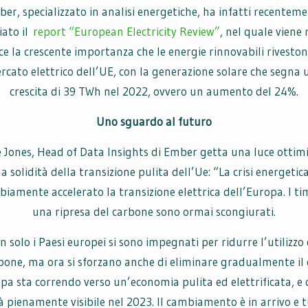
er, specializzato in analisi energetiche, ha infatti recentem
ciato il
report “European Electricity Review”
, nel quale viene
uce la crescente importanza che le energie rinnovabili riveston
rcato elettrico dell’UE, con la generazione solare che segna 
crescita di 39 TWh nel 2022, ovvero un aumento del 24%.
Uno sguardo al futuro
 Jones, Head of Data Insights di Ember getta una luce ottimi
la solidità della transizione pulita dell’Ue: “La crisi energetic
iamente accelerato la transizione elettrica dell’Europa. I ti
una ripresa del carbone sono ormai scongiurati.
n solo i Paesi europei si sono impegnati per ridurre l’utilizzo 
bone, ma ora si sforzano anche di eliminare gradualmente il 
pa sta correndo verso un’economia pulita ed elettrificata, e
à pienamente visibile nel 2023. Il cambiamento è in arrivo e t