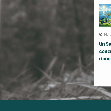
Marc
Un S
concr
rinno