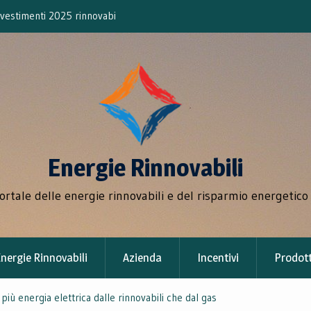
bili
Incremento del 10% dell’energia rinnovab
Energie Rinnovabili
portale delle energie rinnovabili e del risparmio energetico
nergie Rinnovabili
Azienda
Incentivi
Prodott
iù energia elettrica dalle rinnovabili che dal gas