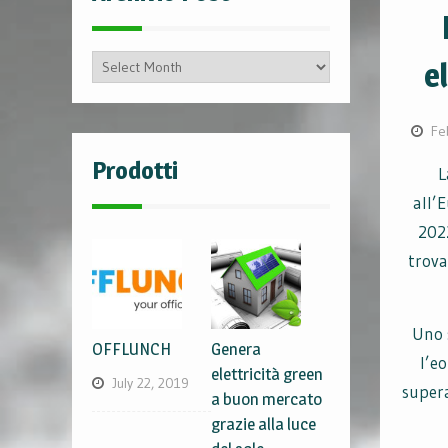
Archivio
e
Post
Fe
Prodotti
L
all’
2022
trova
Uno 
OFFLUNCH
Genera
l’eo
elettricità green
July 22, 2019
supera
a buon mercato
grazie alla luce