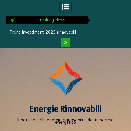
Breaking News
Trend investimenti 2025 rinnovabili
Incremento del 1
rinnovabil
Skip
to
content
Energie Rinnovabili
Il portale delle energie rinnovabili e del risparmio
energetico