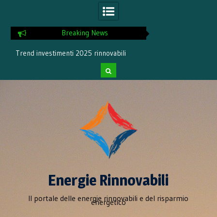
Breaking News
Trend investimenti 2025 rinnovabili
Incremento del 1
rinnovabil
Skip
to
content
Energie Rinnovabili
Il portale delle energie rinnovabili e del risparmio
energetico