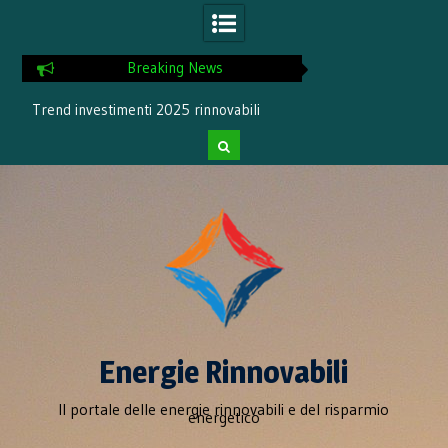
Breaking News
Trend investimenti 2025 rinnovabili
Incremento del 1
rinnovabil
Skip
to
content
Energie Rinnovabili
Il portale delle energie rinnovabili e del risparmio
energetico