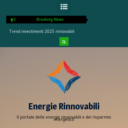
Breaking News
Trend investimenti 2025 rinnovabili
Incremento del 1
rinnovabil
Skip
to
content
Energie Rinnovabili
Il portale delle energie rinnovabili e del risparmio
energetico