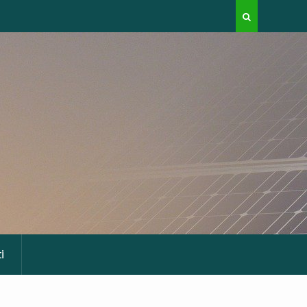
ile prodotta
Una turbina eolica domestica. Cambia il futuro?
i