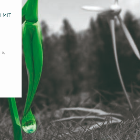
l MIT
ile
,