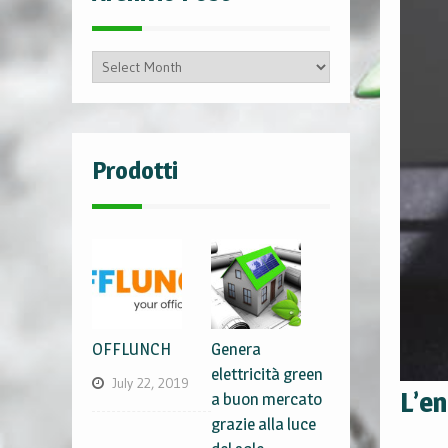
Archivio
Post
Prodotti
OFFLUNCH
Genera
elettricità green
July 22, 2019
L’en
a buon mercato
grazie alla luce