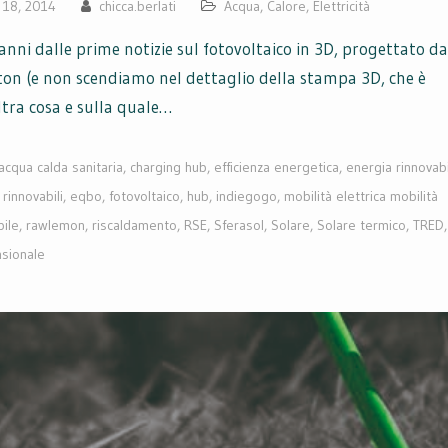
 18, 2014
chicca.berlati
Acqua
,
Calore
,
Elettricità
anni dalle prime notizie sul fotovoltaico in 3D, progettato da
ton (e non scendiamo nel dettaglio della stampa 3D, che è
ltra cosa e sulla quale…
acqua calda sanitaria
,
charging hub
,
efficienza energetica
,
energia rinnovab
rinnovabili
,
eqbo
,
fotovoltaico
,
hub
,
indiegogo
,
mobilità elettrica mobilità
bile
,
rawlemon
,
riscaldamento
,
RSE
,
Sferasol
,
Solare
,
Solare termico
,
TRED
,
nsionale