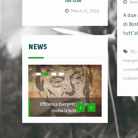
del sole
June
March 11, 2016
A due 
di Bos
tutt’a
NEWS
3D
,
energie 
sosteni
tridime
Efficienza Energetica- Trump
rischia la bufera