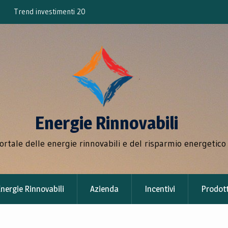
bili
Incremento del 10% dell’energia rinnovab
Energie Rinnovabili
portale delle energie rinnovabili e del risparmio energetico
nergie Rinnovabili
Azienda
Incentivi
Prodott