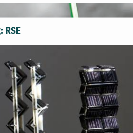
g:
RSE